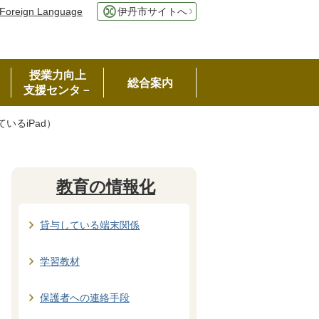
Foreign Language
伊丹市サイトへ
授業力向上
総合案内
支援センタ－
いるiPad）
教育の情報化
貸与している端末関係
学習教材
保護者への連絡手段