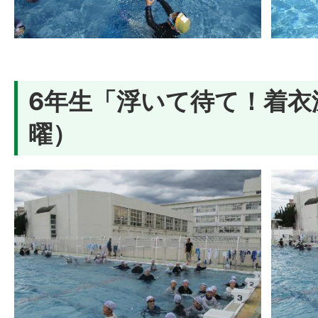
6年生「浮いて待て！着衣泳
曜）