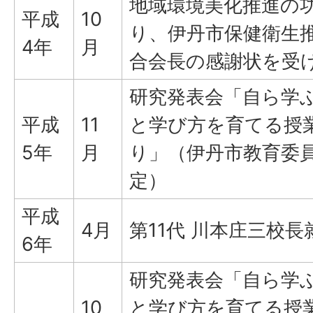
地域環境美化推進の
平成
10
り、伊丹市保健衛生
4年
月
合会長の感謝状を受
研究発表会「自ら学
平成
11
と学び方を育てる授
5年
月
り」（伊丹市教育委
定）
平成
4月
第11代 川本庄三校長
6年
研究発表会「自ら学
10
と学び方を育てる授