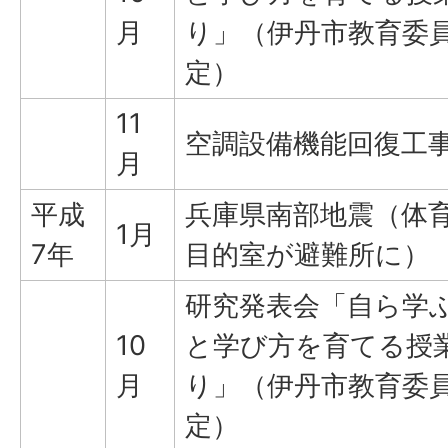
月
り」（伊丹市教育委
定）
11
空調設備機能回復工
月
平成
兵庫県南部地震（体
1月
7年
目的室が避難所に）
研究発表会「自ら学
10
と学び方を育てる授
月
り」（伊丹市教育委
定）