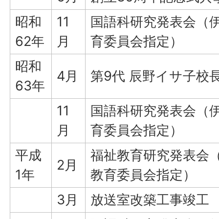
昭和
11
国語科研究発表会（
62年
月
育委員会指定）
昭和
4月
第9代 辰野イサ子校
63年
11
国語科研究発表会（
月
育委員会指定）
平成
福祉教育研究発表会
2月
1年
教育委員会指定）
3月
放送室改築工事竣工