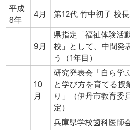
平成
4月
第12代 竹中初子 校
8年
県指定「福祉体験活
9月
校」として、中間発
う（1年目）
研究発表会「自ら学
10
と学び方を育てる授
月
り」（伊丹市教育委
定）
兵庫県学校歯科医師