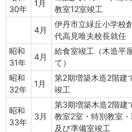
1月
30年
教室12室竣工
伊丹市立緑丘小学校創
4月
代高見唯夫校長就任
昭和
給食室竣工（木造平
4月
31年
て）
昭和
第2期増築木造2階建
1月
32年
竣工
第3期増築木造2階建
昭和
3月
教室2室・特別教室・
33年
及び準備室竣工