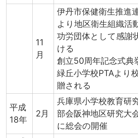
伊丹市保健衛生推進
より地区衛生組織活
功労団体として感謝
11
ける
月
創立50周年記念式典
緑丘小学校PTAより
贈される
兵庫県小学校教育研
平成
2月
部会阪神地区研究大
18年
に総会の開催