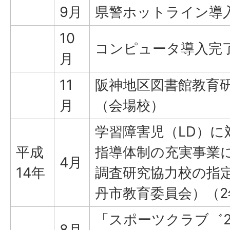
9月
県警ホットライン導
10
コンピュータ導入完
月
11
阪神地区図書館教育
月
（会場校）
学習障害児（LD）に
平成
指導体制の充実事業
4月
14年
調査研究協力校の指
丹市教育委員会）（2
「スポーツクラブ゛2
8月