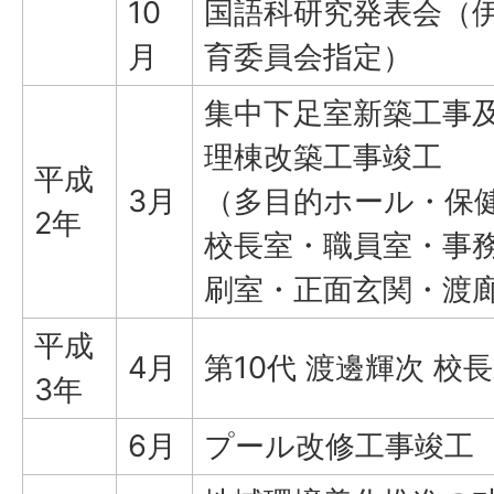
10
国語科研究発表会（
月
育委員会指定）
集中下足室新築工事
理棟改築工事竣工
平成
3月
（多目的ホール・保
2年
校長室・職員室・事
刷室・正面玄関・渡
平成
4月
第10代 渡邊輝次 校
3年
6月
プール改修工事竣工