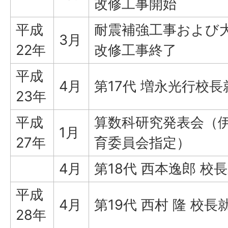
改修工事開始
平成
耐震補強工事および
3月
22年
改修工事終了
平成
4月
第17代 増永光行校長
23年
平成
算数科研究発表会（
1月
27年
育委員会指定）
4月
第18代 西本逸郎 校
平成
4月
第19代 西村 隆 校長
28年