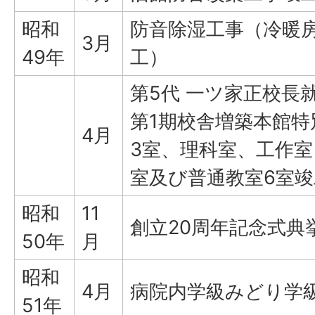
昭和
防音除湿工事（冷暖
3月
49年
工）
第5代 一ツ家正校長
第1期校舎増築本館特
4月
3室、理科室、工作室
室及び普通教室6室竣
昭和
11
創立20周年記念式典
50年
月
昭和
4月
病院内学級みどり学
51年