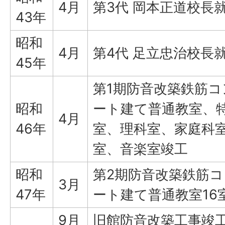
4月
第3代 岡本正道校長
43年
昭和
4月
第4代 足立忠治校長
45年
第1期防音改築鉄筋コ
昭和
ート建て普通教室、
4月
46年
室、理科室、家庭科
室、音楽室竣工
昭和
第2期防音改築鉄筋
3月
47年
ート建て普通教室16
9月
旧館防音改築工事竣