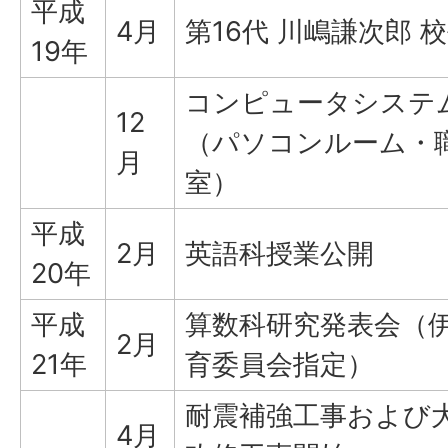
平成
4月
第16代 川嶋謙次郎 
19年
コンピュータシステ
12
（パソコンルーム・
月
室）
平成
2月
英語科授業公開
20年
平成
算数科研究発表会（
2月
21年
育委員会指定）
耐震補強工事および
4月