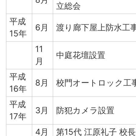
立総会
平成
6月
渡り廊下屋上防水工
15年
11
中庭花壇設置
月
平成
8月
校門オートロック工
16年
平成
3月
防犯カメラ設置
17年
4月
第15代 江原礼子 校