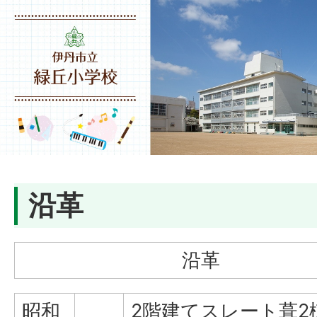
沿革
沿革
昭和
2階建てスレート葺2