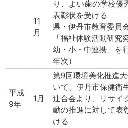
り、よい歯の学校優
表彰状を受ける
11
県・伊丹市教育委員
月
「福祉体験活動研究
幼・小・中連携」を
年次）
第9回環境美化推進
いて。伊丹市保健衛
平成
1月
連合会より、リサイ
9年
動の推進に対して表
ける