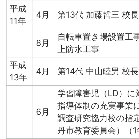
平成
4月
第13代 加藤哲三 校
11年
自転車置き場設置工
8月
上防水工事
平成
4月
第14代 中山睦男 校
13年
学習障害児（LD）に
指導体制の充実事業
6月
調査研究協力校の指
丹市教育委員会）（1