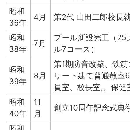
昭和
4月
第2代 山田二郎校長
36年
昭和
プール新設完工（25
7月
38年
ル7コース）
第1期防音改築、鉄筋
昭和
8月
リート建て普通教室
39年
員室、校長室,、保健
昭和
11
創立10周年記念式典
40年
月
昭和