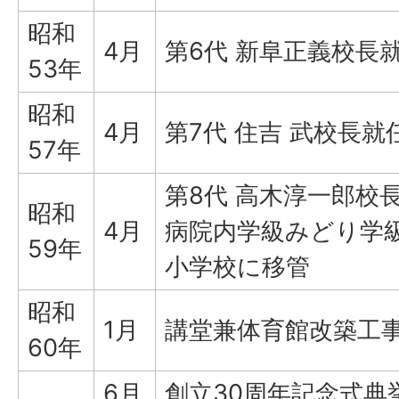
昭和
4月
第6代 新阜正義校長
53年
昭和
4月
第7代 住吉 武校長就
57年
第8代 高木淳一郎校
昭和
4月
病院内学級みどり学
59年
小学校に移管
昭和
1月
講堂兼体育館改築工
60年
6月
創立30周年記念式典