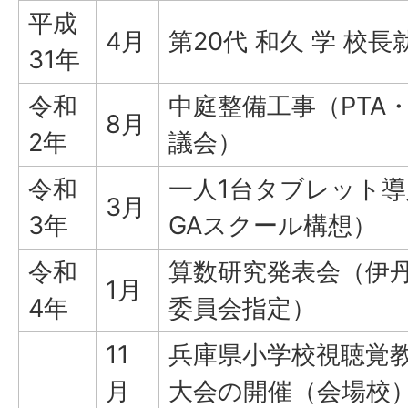
平成
4月
第20代 和久 学 校長
31年
令和
中庭整備工事（PTA
8月
2年
議会）
令和
一人1台タブレット導
3月
3年
GAスクール構想）
令和
算数研究発表会（伊
1月
4年
委員会指定）
11
兵庫県小学校視聴覚
月
大会の開催（会場校